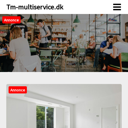
Skip
Skip
Tm-multiservice.dk
to
to
content
content
Annonce
Annonce