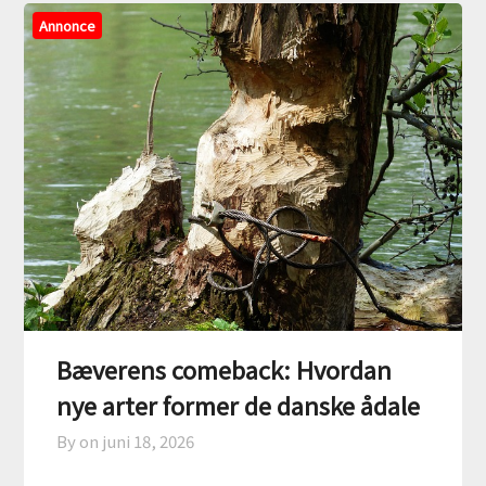
Annonce
Bæverens comeback: Hvordan
nye arter former de danske ådale
By on
juni 18, 2026