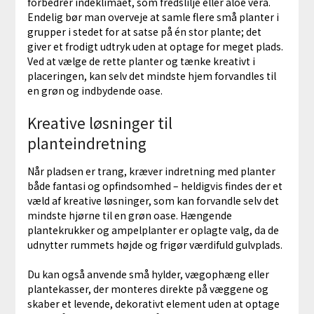
forbedrer indeklimaet, som fredslilje eller aloe vera.
Endelig bør man overveje at samle flere små planter i
grupper i stedet for at satse på én stor plante; det
giver et frodigt udtryk uden at optage for meget plads.
Ved at vælge de rette planter og tænke kreativt i
placeringen, kan selv det mindste hjem forvandles til
en grøn og indbydende oase.
Kreative løsninger til
planteindretning
Når pladsen er trang, kræver indretning med planter
både fantasi og opfindsomhed – heldigvis findes der et
væld af kreative løsninger, som kan forvandle selv det
mindste hjørne til en grøn oase. Hængende
plantekrukker og ampelplanter er oplagte valg, da de
udnytter rummets højde og frigør værdifuld gulvplads.
Du kan også anvende små hylder, vægophæng eller
plantekasser, der monteres direkte på væggene og
skaber et levende, dekorativt element uden at optage