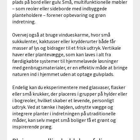
plads på bord eller gulv. Små, multifunktionelle møbler
– som reoler eller sideborde med indbyggede
planteholdere – forener opbevaring og grøn
indretning.
Overvej også at bruge vindueskarme, hvor små
sukkulenter, kaktusser eller krydderurter både får
masser af lys og bidrager til et frisk udtryk. Vertikale
haver eller plantevægge, som kan laves i alt fra
færdigkøbte systemer til hjemmelavede løsninger
med genbrugsmaterialer, er en effektiv måde at bringe
naturen ind i hjemmet uden at optage gulvplads.
Endelig kan du eksperimentere med glasvaser, flasker
eller små krukker, der placeres i grupper på hylder eller
i bogreoler, hvilket skaber et levende, personligt
udtryk. Ved at tænke i højden, udnytte vægge og
integrere planter i indretningen på utraditionelle
måder, kan selv meget små boliger få et grønt og
inspirerende præg.