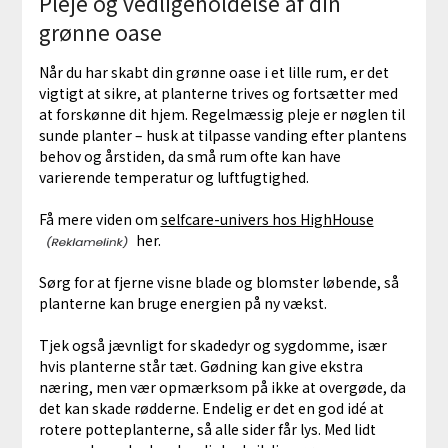
Pleje og vedligeholdelse af din
grønne oase
Når du har skabt din grønne oase i et lille rum, er det
vigtigt at sikre, at planterne trives og fortsætter med
at forskønne dit hjem. Regelmæssig pleje er nøglen til
sunde planter – husk at tilpasse vanding efter plantens
behov og årstiden, da små rum ofte kan have
varierende temperatur og luftfugtighed.
Få mere viden om
selfcare-univers hos HighHouse
her.
Sørg for at fjerne visne blade og blomster løbende, så
planterne kan bruge energien på ny vækst.
Tjek også jævnligt for skadedyr og sygdomme, især
hvis planterne står tæt. Gødning kan give ekstra
næring, men vær opmærksom på ikke at overgøde, da
det kan skade rødderne. Endelig er det en god idé at
rotere potteplanterne, så alle sider får lys. Med lidt