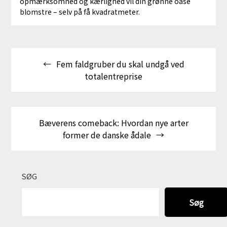
opmærksomhed og kærlighed vil din grønne oase
blomstre – selv på få kvadratmeter.
Indlægsnavigation
Fem faldgruber du skal undgå ved
totalentreprise
Bæverens comeback: Hvordan nye arter
former de danske ådale
SØG
Søg