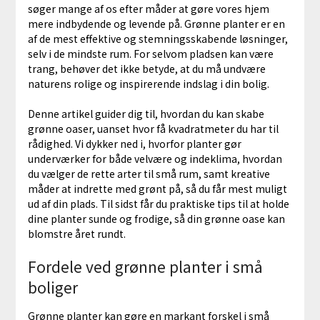
søger mange af os efter måder at gøre vores hjem
mere indbydende og levende på. Grønne planter er en
af de mest effektive og stemningsskabende løsninger,
selv i de mindste rum. For selvom pladsen kan være
trang, behøver det ikke betyde, at du må undvære
naturens rolige og inspirerende indslag i din bolig.
Denne artikel guider dig til, hvordan du kan skabe
grønne oaser, uanset hvor få kvadratmeter du har til
rådighed. Vi dykker ned i, hvorfor planter gør
underværker for både velvære og indeklima, hvordan
du vælger de rette arter til små rum, samt kreative
måder at indrette med grønt på, så du får mest muligt
ud af din plads. Til sidst får du praktiske tips til at holde
dine planter sunde og frodige, så din grønne oase kan
blomstre året rundt.
Fordele ved grønne planter i små
boliger
Grønne planter kan gøre en markant forskel i små