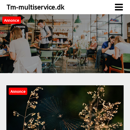
Skip
Skip
Tm-multiservice.dk
to
to
content
content
Annonce
Annonce