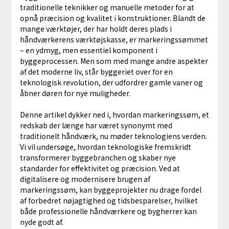
traditionelle teknikker og manuelle metoder for at
opnå præcision og kvalitet i konstruktioner. Blandt de
mange værktøjer, der har holdt deres plads i
håndværkerens værktøjskasse, er markeringssømmet
– en ydmyg, men essentiel komponent i
byggeprocessen. Men som med mange andre aspekter
af det moderne liv, står byggeriet over for en
teknologisk revolution, der udfordrer gamle vaner og
åbner døren for nye muligheder.
Denne artikel dykker ned i, hvordan markeringssøm, et
redskab der længe har været synonymt med
traditionelt håndværk, nu møder teknologiens verden.
Vi vil undersøge, hvordan teknologiske fremskridt
transformerer byggebranchen og skaber nye
standarder for effektivitet og præcision. Ved at
digitalisere og modernisere brugen af
markeringssøm, kan byggeprojekter nu drage fordel
af forbedret nøjagtighed og tidsbesparelser, hvilket
både professionelle håndværkere og bygherrer kan
nyde godt af.