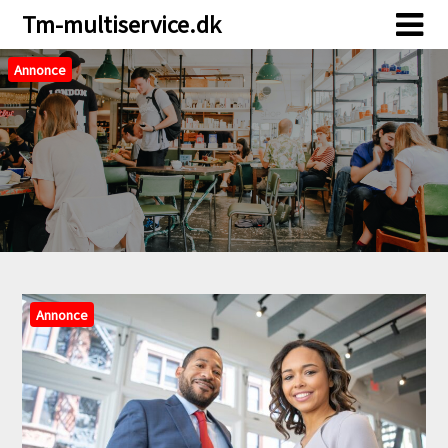
Skip
Skip
Tm-multiservice.dk
to
to
content
content
Annonce
Annonce