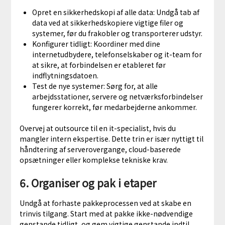
Opret en sikkerhedskopi af alle data: Undgå tab af
data ved at sikkerhedskopiere vigtige filer og
systemer, før du frakobler og transporterer udstyr.
Konfigurer tidligt: ​​Koordiner med dine
internetudbydere, telefonselskaber og it-team for
at sikre, at forbindelsen er etableret før
indflytningsdatoen.
Test de nye systemer: Sørg for, at alle
arbejdsstationer, servere og netværksforbindelser
fungerer korrekt, før medarbejderne ankommer.
Overvej at outsource til en it-specialist, hvis du
mangler intern ekspertise. Dette trin er især nyttigt til
håndtering af serverovergange, cloud-baserede
opsætninger eller komplekse tekniske krav.
6. Organiser og pak i etaper
Undgå at forhaste pakkeprocessen ved at skabe en
trinvis tilgang. Start med at pakke ikke-nødvendige
genstande tidligt, og gem vigtige genstande indtil