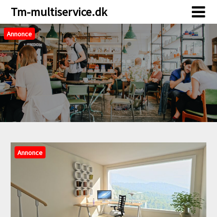
Skip
Skip
Tm-multiservice.dk
to
to
content
content
Annonce
Annonce