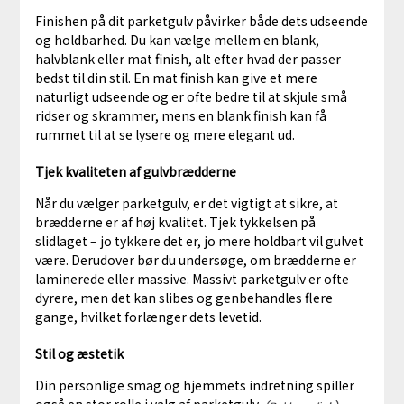
Finishen på dit parketgulv påvirker både dets udseende
og holdbarhed. Du kan vælge mellem en blank,
halvblank eller mat finish, alt efter hvad der passer
bedst til din stil. En mat finish kan give et mere
naturligt udseende og er ofte bedre til at skjule små
ridser og skrammer, mens en blank finish kan få
rummet til at se lysere og mere elegant ud.
Tjek kvaliteten af gulvbrædderne
Når du vælger parketgulv, er det vigtigt at sikre, at
brædderne er af høj kvalitet. Tjek tykkelsen på
slidlaget – jo tykkere det er, jo mere holdbart vil gulvet
være. Derudover bør du undersøge, om brædderne er
laminerede eller massive. Massivt parketgulv er ofte
dyrere, men det kan slibes og genbehandles flere
gange, hvilket forlænger dets levetid.
Stil og æstetik
Din personlige smag og hjemmets indretning spiller
også en stor rolle i valg af
parketgulv
.