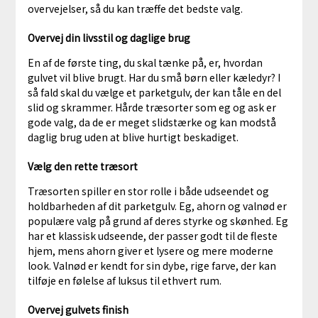
overvejelser, så du kan træffe det bedste valg.
Overvej din livsstil og daglige brug
En af de første ting, du skal tænke på, er, hvordan
gulvet vil blive brugt. Har du små børn eller kæledyr? I
så fald skal du vælge et parketgulv, der kan tåle en del
slid og skrammer. Hårde træsorter som eg og ask er
gode valg, da de er meget slidstærke og kan modstå
daglig brug uden at blive hurtigt beskadiget.
Vælg den rette træsort
Træsorten spiller en stor rolle i både udseendet og
holdbarheden af dit parketgulv. Eg, ahorn og valnød er
populære valg på grund af deres styrke og skønhed. Eg
har et klassisk udseende, der passer godt til de fleste
hjem, mens ahorn giver et lysere og mere moderne
look. Valnød er kendt for sin dybe, rige farve, der kan
tilføje en følelse af luksus til ethvert rum.
Overvej gulvets finish