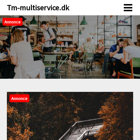
Skip
Skip
Tm-multiservice.dk
to
to
content
content
Annonce
Annonce