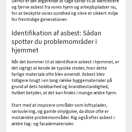
Derfor er det afgørende at tage skridt til at identificere
og fjerne asbest fra vores hjem og arbejdspladser nu,
for at beskytte vores sundhed og sikre et sikkert miljø
for fremtidige generationer.
Identifikation af asbest: Sådan
spotter du problemområder i
hjemmet
Når det kommer til at identificere asbest i hjemmet, er
det vigtigt at kende de typiske steder, hvor dette
farlige materiale ofte blev anvendt. Asbest blev
tidligere brugt i en lang række byggematerialer på
grund af dets holdbarhed og brandbestandighed,
hvilket betyder, at det kan findes i mange ældre hjem.
Start med at inspicere områder som loftsplader,
rørisolering, og gamle vinylgulve, da disse ofte er
mistænkte problemområder. Kig også efter asbest i
ældre tag- og facadematerialer.