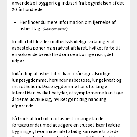
anvendelse i byggeri og industri fra begyndelsen af det
20. århundrede.
Her finder
du mere information om fjernelse af
asbesttag
.
Imidlertid blev de sundhedsskadelige virkninger af
asbesteksponering gradvist afsløret, hvilket førte til
en voksende bevidsthed om de alvorlige risici, det
udgør.
Indånding af asbestfibre kan forårsage alvorlige
lungesygdomme, herunder asbestose, lungekræft og
mesotheliom. Disse sygdomme har ofte lange
latenstider, hvilket betyder, at symptomerne kan tage
årtier at udvikle sig, hvilket gør tidlig handling
afgørende.
På trods af forbud mod asbest i mange lande
fortsætter det med at udgøre en trussel, især i ældre
bygninger, hvor materialet stadig kan være til stede.