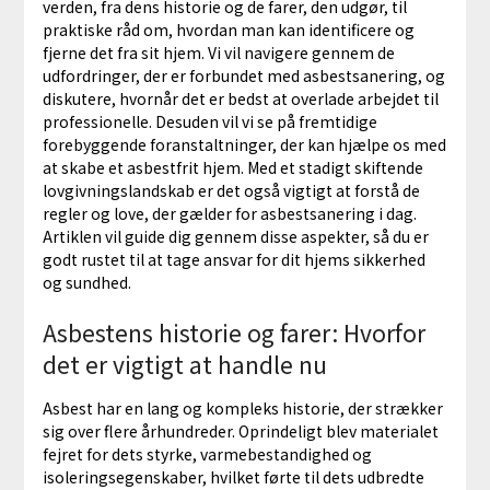
verden, fra dens historie og de farer, den udgør, til
praktiske råd om, hvordan man kan identificere og
fjerne det fra sit hjem. Vi vil navigere gennem de
udfordringer, der er forbundet med asbestsanering, og
diskutere, hvornår det er bedst at overlade arbejdet til
professionelle. Desuden vil vi se på fremtidige
forebyggende foranstaltninger, der kan hjælpe os med
at skabe et asbestfrit hjem. Med et stadigt skiftende
lovgivningslandskab er det også vigtigt at forstå de
regler og love, der gælder for asbestsanering i dag.
Artiklen vil guide dig gennem disse aspekter, så du er
godt rustet til at tage ansvar for dit hjems sikkerhed
og sundhed.
Asbestens historie og farer: Hvorfor
det er vigtigt at handle nu
Asbest har en lang og kompleks historie, der strækker
sig over flere århundreder. Oprindeligt blev materialet
fejret for dets styrke, varmebestandighed og
isoleringsegenskaber, hvilket førte til dets udbredte