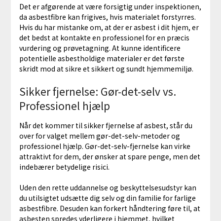
Det er afgørende at være forsigtig under inspektionen,
da asbestfibre kan frigives, hvis materialet forstyrres.
Hvis du har mistanke om, at der er asbest i dit hjem, er
det bedst at kontakte en professionel for en præcis
vurdering og prøvetagning. At kunne identificere
potentielle asbestholdige materialer er det første
skridt mod at sikre et sikkert og sundt hjemmemiljø.
Sikker fjernelse: Gør-det-selv vs.
Professionel hjælp
Når det kommer til sikker fjernelse af asbest, står du
over for valget mellem gør-det-selv-metoder og
professionel hjælp. Gør-det-selv-fjernelse kan virke
attraktivt for dem, der ønsker at spare penge, men det
indebærer betydelige risici.
Uden den rette uddannelse og beskyttelsesudstyr kan
du utilsigtet udsætte dig selv og din familie for farlige
asbestfibre. Desuden kan forkert håndtering føre til, at
asbesten spredes yderligere i hjemmet, hvilket