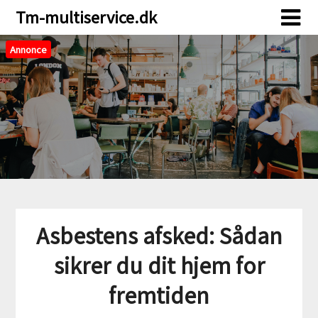
Skip
Skip
Tm-multiservice.dk
to
to
content
content
Annonce
Asbestens afsked: Sådan
sikrer du dit hjem for
fremtiden