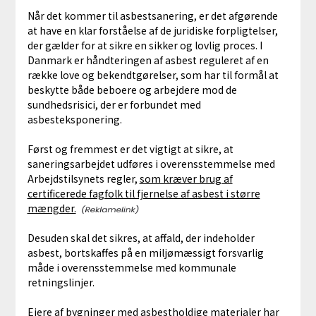
Når det kommer til asbestsanering, er det afgørende
at have en klar forståelse af de juridiske forpligtelser,
der gælder for at sikre en sikker og lovlig proces. I
Danmark er håndteringen af asbest reguleret af en
række love og bekendtgørelser, som har til formål at
beskytte både beboere og arbejdere mod de
sundhedsrisici, der er forbundet med
asbesteksponering.
Først og fremmest er det vigtigt at sikre, at
saneringsarbejdet udføres i overensstemmelse med
Arbejdstilsynets regler,
som kræver brug af
certificerede fagfolk til fjernelse af asbest i større
mængder.
Desuden skal det sikres, at affald, der indeholder
asbest, bortskaffes på en miljømæssigt forsvarlig
måde i overensstemmelse med kommunale
retningslinjer.
Ejere af bygninger med asbestholdige materialer har