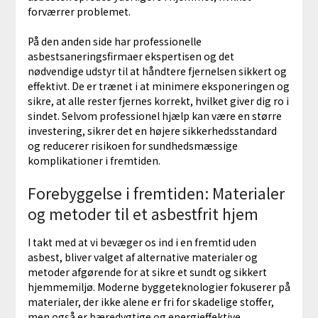
forværrer problemet.
På den anden side har professionelle
asbestsaneringsfirmaer ekspertisen og det
nødvendige udstyr til at håndtere fjernelsen sikkert og
effektivt. De er trænet i at minimere eksponeringen og
sikre, at alle rester fjernes korrekt, hvilket giver dig ro i
sindet. Selvom professionel hjælp kan være en større
investering, sikrer det en højere sikkerhedsstandard
og reducerer risikoen for sundhedsmæssige
komplikationer i fremtiden.
Forebyggelse i fremtiden: Materialer
og metoder til et asbestfrit hjem
I takt med at vi bevæger os ind i en fremtid uden
asbest, bliver valget af alternative materialer og
metoder afgørende for at sikre et sundt og sikkert
hjemmemiljø. Moderne byggeteknologier fokuserer på
materialer, der ikke alene er fri for skadelige stoffer,
men også er bæredygtige og energieffektive.