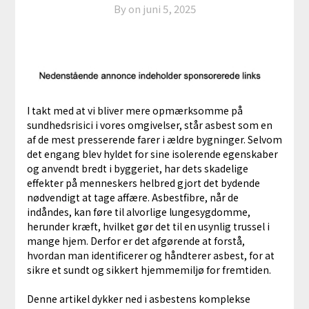
By on
juni 5, 2025
I takt med at vi bliver mere opmærksomme på
sundhedsrisici i vores omgivelser, står asbest som en
af de mest presserende farer i ældre bygninger. Selvom
det engang blev hyldet for sine isolerende egenskaber
og anvendt bredt i byggeriet, har dets skadelige
effekter på menneskers helbred gjort det bydende
nødvendigt at tage affære. Asbestfibre, når de
indåndes, kan føre til alvorlige lungesygdomme,
herunder kræft, hvilket gør det til en usynlig trussel i
mange hjem. Derfor er det afgørende at forstå,
hvordan man identificerer og håndterer asbest, for at
sikre et sundt og sikkert hjemmemiljø for fremtiden.
Denne artikel dykker ned i asbestens komplekse