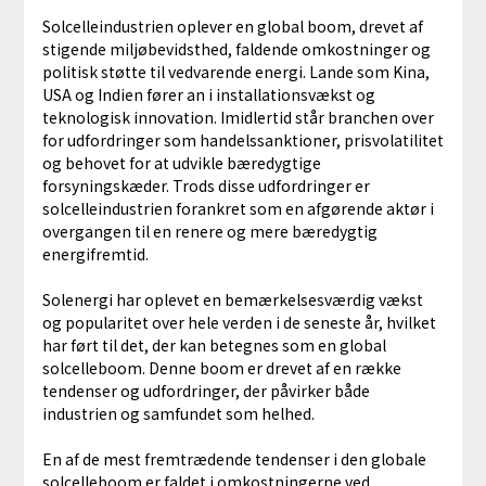
Solcelleindustrien oplever en global boom, drevet af
stigende miljøbevidsthed, faldende omkostninger og
politisk støtte til vedvarende energi. Lande som Kina,
USA og Indien fører an i installationsvækst og
teknologisk innovation. Imidlertid står branchen over
for udfordringer som handelssanktioner, prisvolatilitet
og behovet for at udvikle bæredygtige
forsyningskæder. Trods disse udfordringer er
solcelleindustrien forankret som en afgørende aktør i
overgangen til en renere og mere bæredygtig
energifremtid.
Solenergi har oplevet en bemærkelsesværdig vækst
og popularitet over hele verden i de seneste år, hvilket
har ført til det, der kan betegnes som en global
solcelleboom. Denne boom er drevet af en række
tendenser og udfordringer, der påvirker både
industrien og samfundet som helhed.
En af de mest fremtrædende tendenser i den globale
solcelleboom er faldet i omkostningerne ved