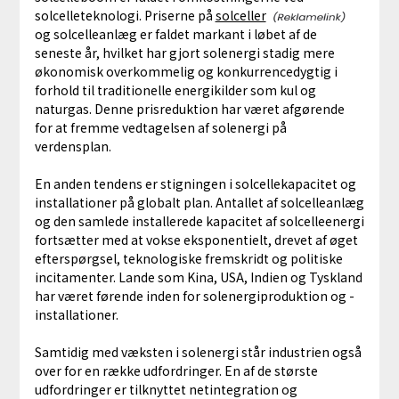
solcelleteknologi. Priserne på
solceller
og solcelleanlæg er faldet markant i løbet af de
seneste år, hvilket har gjort solenergi stadig mere
økonomisk overkommelig og konkurrencedygtig i
forhold til traditionelle energikilder som kul og
naturgas. Denne prisreduktion har været afgørende
for at fremme vedtagelsen af solenergi på
verdensplan.
En anden tendens er stigningen i solcellekapacitet og
installationer på globalt plan. Antallet af solcelleanlæg
og den samlede installerede kapacitet af solcelleenergi
fortsætter med at vokse eksponentielt, drevet af øget
efterspørgsel, teknologiske fremskridt og politiske
incitamenter. Lande som Kina, USA, Indien og Tyskland
har været førende inden for solenergiproduktion og -
installationer.
Samtidig med væksten i solenergi står industrien også
over for en række udfordringer. En af de største
udfordringer er tilknyttet netintegration og