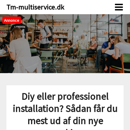
Skip
Skip
Tm-multiservice.dk
to
to
content
content
Annonce
Diy eller professionel
installation? Sådan får du
mest ud af din nye