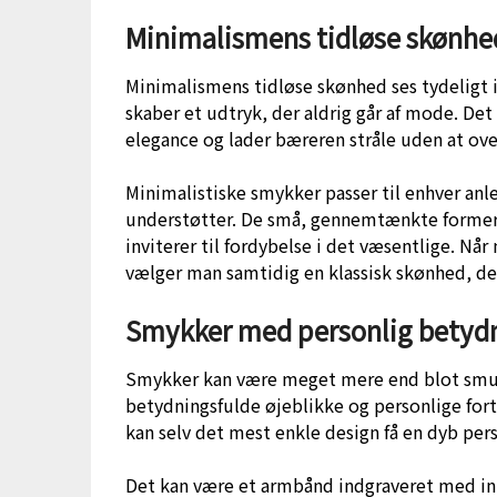
Minimalismens tidløse skønhe
Minimalismens tidløse skønhed ses tydeligt i 
skaber et udtryk, der aldrig går af mode. De
elegance og lader bæreren stråle uden at ov
Minimalistiske smykker passer til enhver anle
understøtter. De små, gennemtænkte former f
inviterer til fordybelse i det væsentlige. N
vælger man samtidig en klassisk skønhed, der 
Smykker med personlig betyd
Smykker kan være meget mere end blot smuk
betydningsfulde øjeblikke og personlige fo
kan selv det mest enkle design få en dyb per
Det kan være et armbånd indgraveret med init