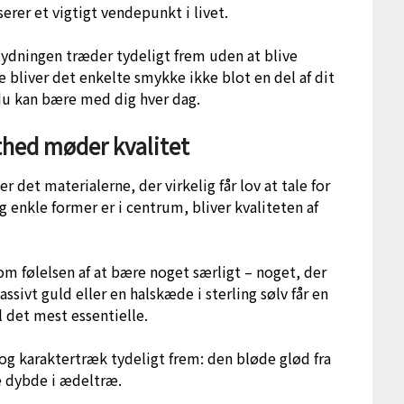
serer et vigtigt vendepunkt i livet.
etydningen træder tydeligt frem uden at blive
 bliver det enkelte smykke ikke blot en del af dit
du kan bære med dig hver dag.
thed møder kvalitet
 det materialerne, der virkelig får lov at tale for
og enkle former er i centrum, bliver kvaliteten af
m følelsen af at bære noget særligt – noget, der
vt guld eller en halskæde i sterling sølv får en
l det mest essentielle.
og karaktertræk tydeligt frem: den bløde glød fra
me dybde i ædeltræ.