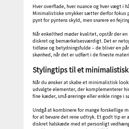
Hver overflade, hver nuance og hver vægt i 
Minimalistiske smykker sætter derfor fokus p
pynt for pyntens skyld, men snarere en fejrin
Når enkelthed møder kvalitet, opstår der en 
diskret og bemærkelsesværdigt. Det er neto
tidløse og betydningsfulde – de bliver en p
skønhed, når det er udført i de fineste materi
Stylingtips til et minimalistisk
Når du ønsker at skabe et minimalistisk loo
udvalgte elementer, der komplementerer hin
fine kæder, små øreringe eller enkle ringe i sø
Undgå at kombinere for mange forskellige met
for at bevare det rene udtryk. Et godt tip er
diskret halskæde med et personligt vedhæng e