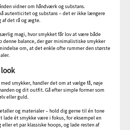
hånden vidner om håndværk og substans.
å autenticitet og substans – det er ikke længere
g af det rå og ægte.
særlig magi, hvor smykket får lov at være både
p denne balance, der gør minimalistiske smykker
åmindelse om, at det enkle ofte rummer den største
aler.
 look
k med smykker, handler det om at vælge få, nøje
anden og dit outfit. Gå efter simple former som
lv eller guld.
aller og materialer – hold dig gerne til én tone
 at lade ét smykke være i fokus, for eksempel en
ller et par klassiske hoops, og lade resten af