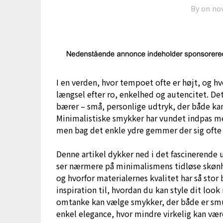
By on
no
I en verden, hvor tempoet ofte er højt, og h
længsel efter ro, enkelhed og autencitet. De
bærer – små, personlige udtryk, der både kan
Minimalistiske smykker har vundet indpas me
men bag det enkle ydre gemmer der sig ofte
Denne artikel dykker ned i det fascinerende
ser nærmere på minimalismens tidløse skønh
og hvorfor materialernes kvalitet har så stor
inspiration til, hvordan du kan style dit lo
omtanke kan vælge smykker, der både er sm
enkel elegance, hvor mindre virkelig kan væ