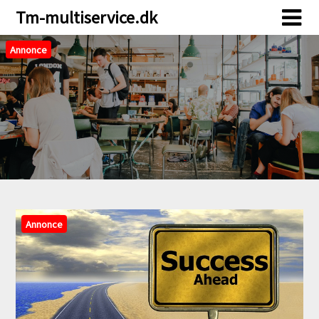
Skip
Skip
Tm-multiservice.dk
to
to
content
content
Annonce
Annonce