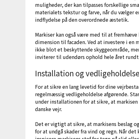
muligheder, der kan tilpasses forskellige sm
materialets tekstur og farve, når du vælger 
indflydelse på den overordnede æstetik.
Markiser kan også være med til at fremhæve 
dimension til facaden. Ved at investere i en 
ikke blot et beskyttende skyggeområde, men 
inviterer til udendørs ophold hele året rundt
Installation og vedligeholdelse
For at sikre en lang levetid for dine vejrbest
regelmæssig vedligeholdelse afgørende. Star
under installationen for at sikre, at markis
danske vejr.
Det er vigtigt at sikre, at markisens beslag
for at undgå skader fra vind og regn. Når de
inspicere markisens stof for tegn på slid el