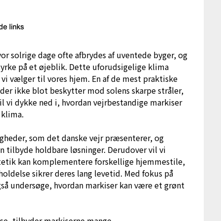
vor solrige dage ofte afbrydes af uventede byger, og
styrke på et øjeblik. Dette uforudsigelige klima
, vi vælger til vores hjem. En af de mest praktiske
 der ikke blot beskytter mod solens skarpe stråler,
il vi dykke ned i, hvordan vejrbestandige markiser
 klima.
igheder, som det danske vejr præsenterer, og
 tilbyde holdbare løsninger. Derudover vil vi
tetik kan komplementere forskellige hjemmestile,
holdelse sikrer deres lang levetid. Med fokus på
gså undersøge, hvordan markiser kan være et grønt
ase, tilbyder markiserne mange