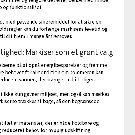
 og funktionalitet.
ed, med passende smøremiddel for at sikre en
holdsregler kan du forlænge markisens levetid og
 til dit hjem i mange år fremover.
ighed: Markiser som et grønt valg
æbelserne på at opnå energibesparelser og fremme
ere behovet for aircondition om sommeren kan
reducere varmen, der trænger ind i boligen.
lket ikke kun gavner miljøet, men også kan mærkes
rkiserne trækkes tilbage, så den begrænsede
llet af materialer, der er både holdbare og
og reduceret behov for hyppig udskiftning.