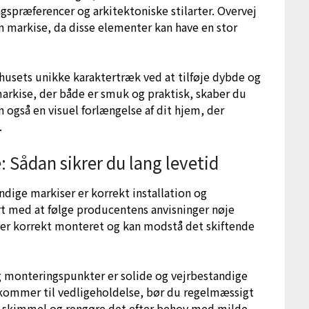
agspræferencer og arkitektoniske stilarter. Overvej
en markise, da disse elementer kan have en stor
husets unikke karaktertræk ved at tilføje dybde og
markise, der både er smuk og praktisk, skaber du
også en visuel forlængelse af dit hjem, der
.
: Sådan sikrer du lang levetid
andige markiser er korrekt installation og
t med at følge producentens anvisninger nøje
en er korrekt monteret og kan modstå det skiftende
 og monteringspunkter er solide og vejrbestandige
t kommer til vedligeholdelse, bør du regelmæssigt
ler skimmel og rengøre det efter behov med milde