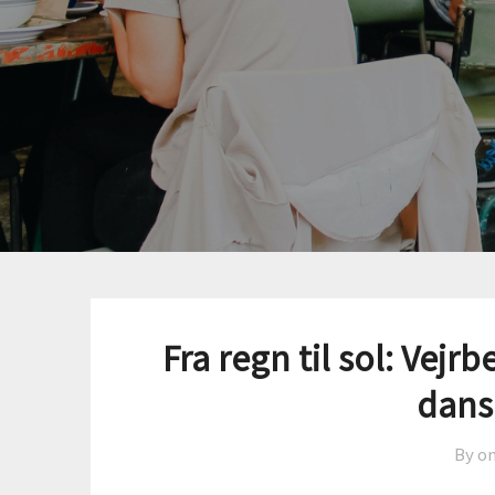
Fra regn til sol: Vejr
dans
By o