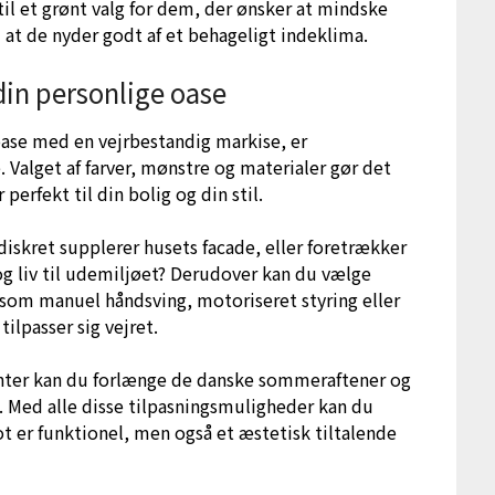
il et grønt valg for dem, der ønsker at mindske
at de nyder godt af et behageligt indeklima.
in personlige oase
oase med en vejrbestandig markise, er
Valget af farver, mønstre og materialer gør det
erfekt til din bolig og din stil.
diskret supplerer husets facade, eller foretrækker
 og liv til udemiljøet? Derudover kan du vælge
som manuel håndsving, motoriseret styring eller
ilpasser sig vejret.
enter kan du forlænge de danske sommeraftener og
. Med alle disse tilpasningsmuligheder kan du
ot er funktionel, men også et æstetisk tiltalende