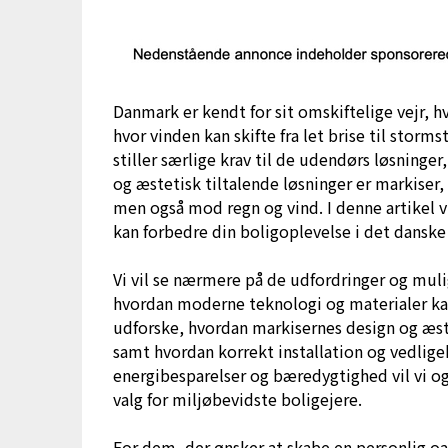
Danmark er kendt for sit omskiftelige vejr, h
hvor vinden kan skifte fra let brise til storm
stiller særlige krav til de udendørs løsninger
og æstetisk tiltalende løsninger er markiser,
men også mod regn og vind. I denne artikel v
kan forbedre din boligoplevelse i det danske
Vi vil se nærmere på de udfordringer og mul
hvordan moderne teknologi og materialer kan
udforske, hvordan markisernes design og æs
samt hvordan korrekt installation og vedlige
energibesparelser og bæredygtighed vil vi o
valg for miljøbevidste boligejere.
For dem, der ønsker at skabe en personlig o