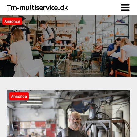
Skip
Skip
Tm-multiservice.dk
to
to
content
content
Annonce
Annonce