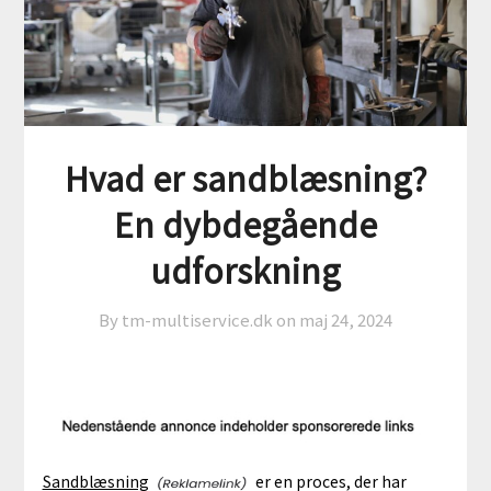
Hvad er sandblæsning?
En dybdegående
udforskning
By tm-multiservice.dk on
maj 24, 2024
Sandblæsning
er en proces, der har