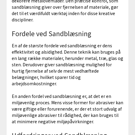
dekorere metaloverflader. Den præcise kontrol, som
sandblæsning giver over fjernelsen af materiale, gør
det til et værdifuldt værktøj inden for disse kreative
discipliner.
Fordele ved Sandblæsning
En af de største fordele ved sandblæsning er dens
effektivitet og alsidighed. Denne teknik kan bruges på
en lang række materialer, herunder metal, træ, glas og
sten. Derudover giver sandblæsning mulighed for
hurtig fjernelse af selv de mest vedhæftede
belægninger, hvilket sparer tid og
arbejdsomkostninger.
En anden fordel ved sandblæsning er, at det er en
miljøvenlig proces. Mens visse former for abrasiver kan
være giftige eller forurenende, er der et stort udvalg af
miljøvenlige abrasiver til rådighed, der kan bruges til
at minimere negative miljøpåvirkninger.