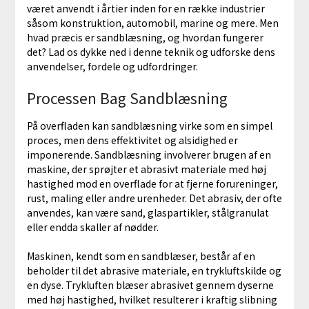
været anvendt i årtier inden for en række industrier
såsom konstruktion, automobil, marine og mere. Men
hvad præcis er sandblæsning, og hvordan fungerer
det? Lad os dykke ned i denne teknik og udforske dens
anvendelser, fordele og udfordringer.
Processen Bag Sandblæsning
På overfladen kan sandblæsning virke som en simpel
proces, men dens effektivitet og alsidighed er
imponerende. Sandblæsning involverer brugen af en
maskine, der sprøjter et abrasivt materiale med høj
hastighed mod en overflade for at fjerne forureninger,
rust, maling eller andre urenheder. Det abrasiv, der ofte
anvendes, kan være sand, glaspartikler, stålgranulat
eller endda skaller af nødder.
Maskinen, kendt som en sandblæser, består af en
beholder til det abrasive materiale, en trykluftskilde og
en dyse. Trykluften blæser abrasivet gennem dyserne
med høj hastighed, hvilket resulterer i kraftig slibning