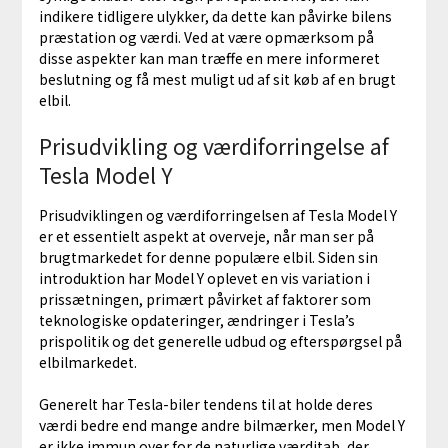
indikere tidligere ulykker, da dette kan påvirke bilens
præstation og værdi. Ved at være opmærksom på
disse aspekter kan man træffe en mere informeret
beslutning og få mest muligt ud af sit køb af en brugt
elbil.
Prisudvikling og værdiforringelse af
Tesla Model Y
Prisudviklingen og værdiforringelsen af Tesla Model Y
er et essentielt aspekt at overveje, når man ser på
brugtmarkedet for denne populære elbil. Siden sin
introduktion har Model Y oplevet en vis variation i
prissætningen, primært påvirket af faktorer som
teknologiske opdateringer, ændringer i Tesla’s
prispolitik og det generelle udbud og efterspørgsel på
elbilmarkedet.
Generelt har Tesla-biler tendens til at holde deres
værdi bedre end mange andre bilmærker, men Model Y
er ikke immun over for de naturlige værditab, der