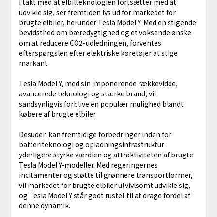
I takt med at elbilteknologien fortsætter med at
udvikle sig, ser fremtiden lys ud for markedet for
brugte elbiler, herunder Tesla Model Y. Med en stigende
bevidsthed om bæredygtighed og et voksende ønske
om at reducere CO2-udledningen, forventes
efterspørgslen efter elektriske køretøjer at stige
markant.
Tesla Model Y, med sin imponerende rækkevidde,
avancerede teknologi og stærke brand, vil
sandsynligvis forblive en populær mulighed blandt
købere af brugte elbiler.
Desuden kan fremtidige forbedringer inden for
batteriteknologi og opladningsinfrastruktur
yderligere styrke værdien og attraktiviteten af brugte
Tesla Model Y-modeller. Med regeringernes
incitamenter og støtte til grønnere transportformer,
vil markedet for brugte elbiler utvivlsomt udvikle sig,
og Tesla Model Y står godt rustet til at drage fordel af
denne dynamik.