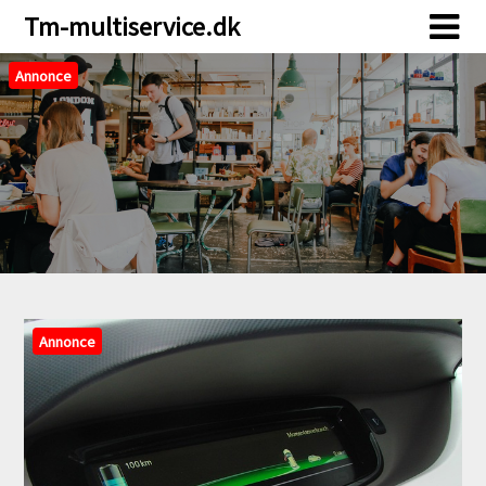
Skip
Skip
Tm-multiservice.dk
to
to
content
content
Annonce
Annonce