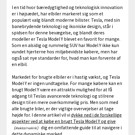
I en tid hvor bæredygtighed og teknologisk innovation
er i højsædet, har elbiler markeret sig som et
populært valg blandt moderne bilister. Tesla, med sin
banebrydende teknologi og ikoniske design, står i
spidsen for denne bevægelse, og blandt deres
modeller er Tesla Model Y blevet en favorit for mange.
Som en alsidig og rummelig SUV har Model Y ikke kun
vundet hjerterne hos miljøbevidste købere, men har
også sat nye standarder for, hvad man kan forvente af
en elbil.
Markedet for brugte elbiler er i hastig vækst, og Tesla
Model Y er ingen undtagelse. For mange købere kan en
brugt Model Y være en attraktiv mulighed for at få
adgang til Teslas avancerede teknologi og stilrene
design til en mere overkommelig pris. Men som med
alle brugte biler, er der vigtige overvejelser at tage
højde for. I denne artikel vil vi
dykke ned i de forskellige
aspekter ved at købe en brugt Tesla Model Y og give
dig en omfattende guide til at navigere i
dette dynamiske marked.