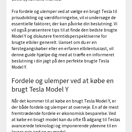
Fra fordele og ulemper ved at vælge en brugt Tesla til
prisudvikling og værdiforringelse, vil vi undersøge de
essentielle faktorer, der kan påvirke din beslutning. Vi
vil også præsentere tips til at finde den bedste brugte
Model Y og diskutere fremtidsperspektiverne for
brugte elbiler generelt. Uanset om du er en
førstegangskøber eller en erfaren elbilentusiast, vil
denne guide hjælpe dig med at træffe en informeret
beslutning i din jagt på den perfekte brugte Tesla
Model Y.
Fordele og ulemper ved at købe en
brugt Tesla Model Y
Når det kommer til at købe en brugt Tesla Model Y, er
der både fordele og ulemper at overveje. En af de mest
fremtrædende fordele er økonomisk besparelse. Ved
at købe en brugt model kan du ofte få adgang til Teslas
avancerede teknologi og imponerende ydeevne til en
lavere pris end en ny model.