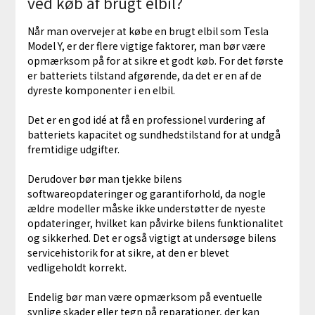
ved køb af brugt elbil?
Når man overvejer at købe en brugt elbil som Tesla
Model Y, er der flere vigtige faktorer, man bør være
opmærksom på for at sikre et godt køb. For det første
er batteriets tilstand afgørende, da det er en af de
dyreste komponenter i en elbil.
Det er en god idé at få en professionel vurdering af
batteriets kapacitet og sundhedstilstand for at undgå
fremtidige udgifter.
Derudover bør man tjekke bilens
softwareopdateringer og garantiforhold, da nogle
ældre modeller måske ikke understøtter de nyeste
opdateringer, hvilket kan påvirke bilens funktionalitet
og sikkerhed. Det er også vigtigt at undersøge bilens
servicehistorik for at sikre, at den er blevet
vedligeholdt korrekt.
Endelig bør man være opmærksom på eventuelle
synlige skader eller tegn på reparationer, der kan