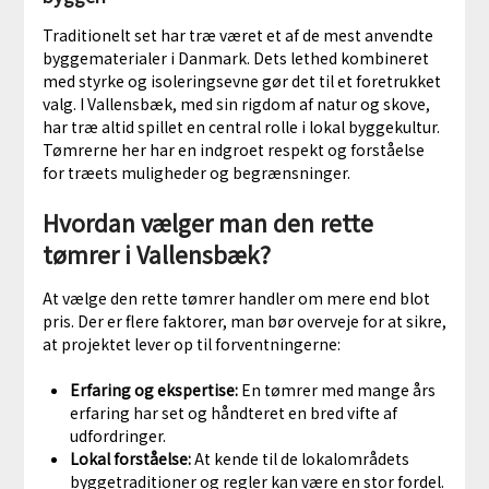
Traditionelt set har træ været et af de mest anvendte
byggematerialer i Danmark. Dets lethed kombineret
med styrke og isoleringsevne gør det til et foretrukket
valg. I Vallensbæk, med sin rigdom af natur og skove,
har træ altid spillet en central rolle i lokal byggekultur.
Tømrerne her har en indgroet respekt og forståelse
for træets muligheder og begrænsninger.
Hvordan vælger man den rette
tømrer i Vallensbæk?
At vælge den rette tømrer handler om mere end blot
pris. Der er flere faktorer, man bør overveje for at sikre,
at projektet lever op til forventningerne:
Erfaring og ekspertise:
En tømrer med mange års
erfaring har set og håndteret en bred vifte af
udfordringer.
Lokal forståelse:
At kende til de lokalområdets
byggetraditioner og regler kan være en stor fordel.