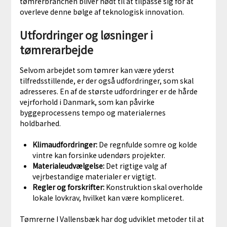
tømrerbranchen bliver nødt til at tilpasse sig for at
overleve denne bølge af teknologisk innovation.
Utfordringer og løsninger i
tømrerarbejde
Selvom arbejdet som tømrer kan være yderst
tilfredsstillende, er der også udfordringer, som skal
adresseres. En af de største udfordringer er de hårde
vejrforhold i Danmark, som kan påvirke
byggeprocessens tempo og materialernes
holdbarhed.
Klimaudfordringer:
De regnfulde somre og kolde
vintre kan forsinke udendørs projekter.
Materialeudvælgelse:
Det rigtige valg af
vejrbestandige materialer er vigtigt.
Regler og forskrifter:
Konstruktion skal overholde
lokale lovkrav, hvilket kan være kompliceret.
Tømrerne I Vallensbæk har dog udviklet metoder til at